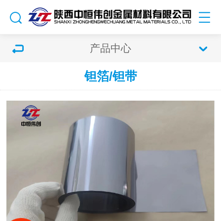
产品中心
钽箔/钽带