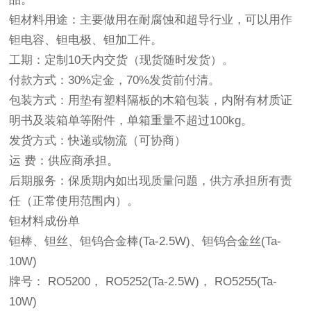
钽材料用途：主要做用在耐腐蚀和超导行业，可以用作
钽电容、钽电极、钽加工件。
工期：定制10天内交货（现货随时发货）。
付款方式：30%定金，70%发货前付清。
包装方式：用垫有塑料隔板的木箱包装，内附有材质证
明书及装箱单等附件，单箱重量不超过100kg。
发货方式：快递或物流（可协商）
运 费：供应商承担。
后期服务：保质期内如出现质量问题，供方承担所有责
任（正常使用范围内）。
钽材料成份单
钽棒
、钽丝、钽钨合金棒(Ta-2.5W)、钽钨合金丝(Ta-
10W)
牌号： RO5200， RO5252(Ta-2.5W)， RO5255(Ta-
10W)