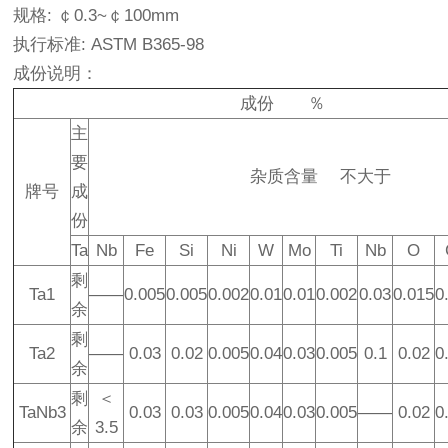
规格: ￠0.3~￠100mm
执行标准: ASTM B365-98
成份说明：
成份
％
主
要
杂质含量
不大于
牌号
成
份
Ta
Nb
Fe
Si
Ni
W
Mo
Ti
Nb
O
剩
Ta1
——
0.005
0.005
0.002
0.01
0.01
0.002
0.03
0.015
0
余
剩
Ta2
——
0.03
0.02
0.005
0.04
0.03
0.005
0.1
0.02
0
余
剩
＜
TaNb3
0.03
0.03
0.005
0.04
0.03
0.005
——
0.02
0
余
3.5