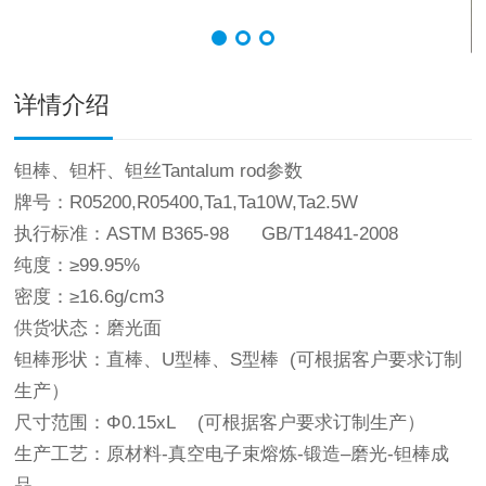
详情介绍
钽棒
、钽杆、钽丝Tantalum rod参数
牌号：R05200,R05400,Ta1,Ta10W,Ta2.5W
执行标准：ASTM B365-98 GB/T14841-2008
纯度：≥99.95%
密度：≥16.6g/cm3
供货状态：磨光面
钽棒形状：直棒、U型棒、S型棒 (可根据客户要求订制
生产）
尺寸范围：Φ0.15xL (可根据客户要求订制生产）
生产工艺：原材料-真空电子束熔炼-锻造–磨光-钽棒成
品。