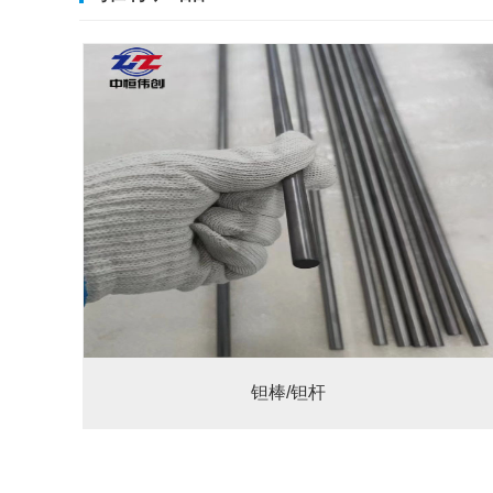
钽棒/钽杆