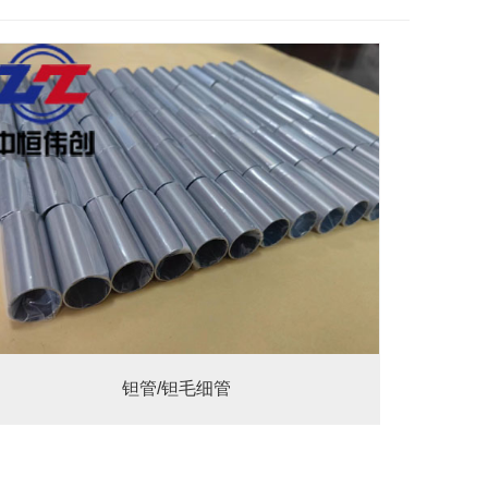
钽管/钽毛细管