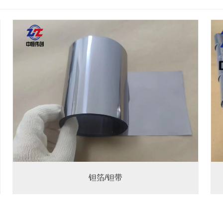
钽箔/钽带