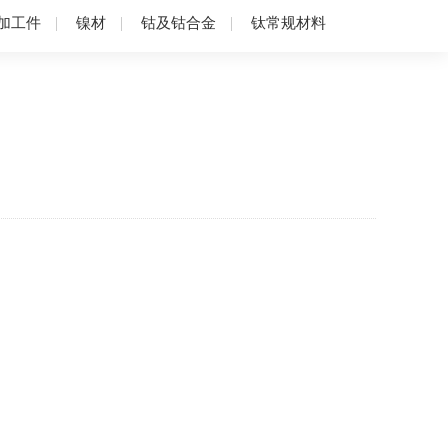
加工件
镍材
钴及钴合金
钛常规材料