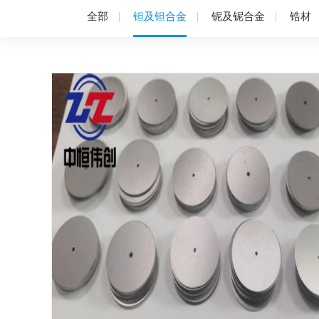
全部
钽及钽合金
铌及铌合金
锆材