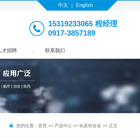
中文
English
15319233065 程经理
0917-3857189
人才招聘
联系我们
您的位置：
首页
>>
产品中心
>>
钽及钽合金
>> 正文